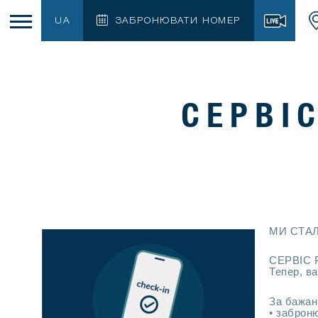
UA
ЗАБРОНЮВАТИ НОМЕР
СЕРВІС
МИ СТА
СЕРВІС 
Тепер, в
За бажан
• заброню