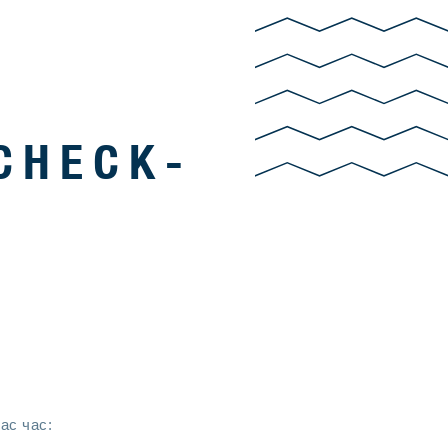
 CHECK-
ас час: