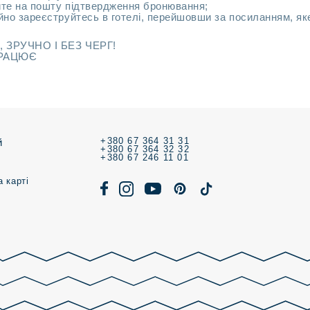
йте на пошту підтвердження бронювання;
ійно зареєструйтесь в готелі, перейшовши за посиланням, як
 ЗРУЧНО I БЕЗ ЧЕРГ!
ПРАЦЮЄ
+380 67 364 31 31
й
+380 67 364 32 32
+380 67 246 11 01
 карті