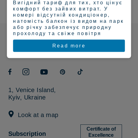
Вигідний тариф для тих, хто цінує
комфорт без зайвих витрат. У
номері відсутній кондиціонер,
натомість балкон із видом на парк
або річку забезпечує природну
прохолоду та свіже повітря
+380 67 364 31 31
Read more
+380 67 364 32 32
+380 67 246 11 01
1, Venice Island,
Kyiv, Ukraine
Look at a map
Certificate of
Subscription
Excellence